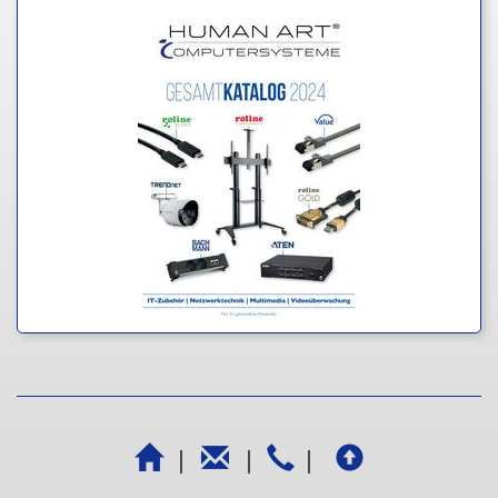
|
|
|